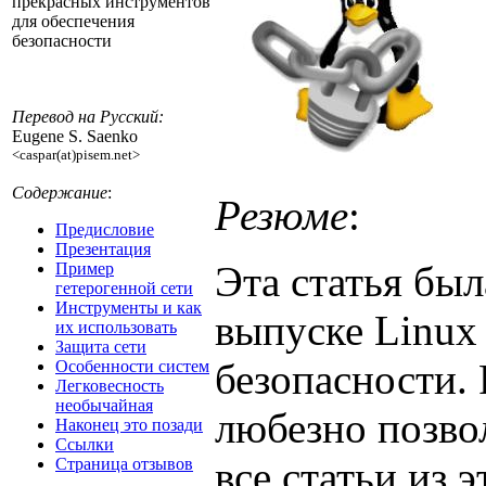
прекрасных инструментов
для обеспечения
безопасности
Перевод на Русский:
Eugene S. Saenko
<caspar(at)pisem.net>
Содержание
:
Резюме
:
Предисловие
Презентация
Эта статья бы
Пример
гетерогенной сети
Инструменты и как
выпуске Linux
их использовать
Защита сети
безопасности. 
Особенности систем
Легковесность
необычайная
любезно позво
Наконец это позади
Ссылки
все статьи из 
Страница отзывов