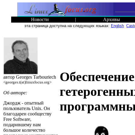
Новости
|
Архивы
эта страница доступна на следующих языках:
English
Cast
Обеспечение
автор Georges Tarbouriech
<georges.t(at)linuxfocus.org>
гетерогенны
Об авторе:
программны
Джордж - опытный
пользователь Unix. Он
благодарен сообществу
Free Software,
подарившему нам
большое количество