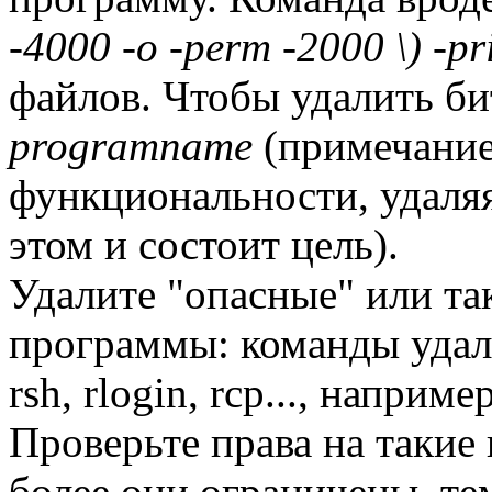
-4000 -o -perm -2000 \) -pr
файлов. Чтобы удалить би
programname
(примечание:
функциональности, удаляя 
этом и состоит цель).
Удалите "опасные" или та
программы: команды удале
rsh, rlogin, rcp..., напри
Проверьте права на такие ка
более они ограничены, те