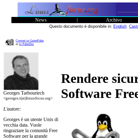
News
|
Archivo
Questo documento è disponibile in:
English
Cast
Convert to GutenPalm
or
to PalmDoc
Rendere sicur
Software Fre
Georges Tarbouriech
<georges.t(at)linuxfocus.org>
L'autore:
Georges è un utente Unix di
vecchia data. Vuole
ringraziare la comunità Free
Software per la grande