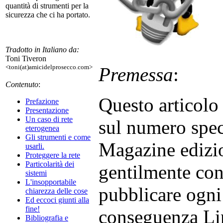
quantità di strumenti per la
sicurezza che ci ha portato.
Tradotto in Italiano da:
Toni Tiveron
<toni(at)amicidelprosecco.com>
Premessa
:
Contenuto
:
Questo articolo 
Prefazione
Presentazione
Un caso di rete
sul numero spec
eterogenea
Gli strumenti e come
Magazine edizio
usarli.
Proteggere la rete
Particolarità dei
gentilmente co
sistemi
L'insopportabile
pubblicare ogni 
chiarezza delle cose
Ed eccoci giunti alla
fine!
conseguenza Lin
Bibliografia e